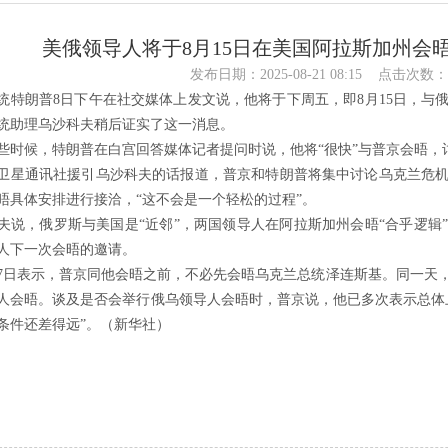
美俄领导人将于8月15日在美国阿拉斯加州会晤_
发布日期：2025-08-21 08:15 点击次数：
统特朗普8日下午在社交媒体上发文说，他将于下周五，即8月15日，与
统助理乌沙科夫稍后证实了这一消息。
些时候，特朗普在白宫回答媒体记者提问时说，他将“很快”与普京会晤，
卫星通讯社援引乌沙科夫的话报道，普京和特朗普将集中讨论乌克兰危
晤具体安排进行接洽，“这不会是一个轻松的过程”。
夫说，俄罗斯与美国是“近邻”，两国领导人在阿拉斯加州会晤“合乎逻辑
人下一次会晤的邀请。
7日表示，普京同他会晤之前，不必先会晤乌克兰总统泽连斯基。同一天
人会晤。谈及是否会举行俄乌领导人会晤时，普京说，他已多次表示总体
条件还差得远”。（新华社）