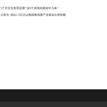
：
5个月宝宝发育迟缓? 这6个表现你家娃中几条?
：
太辰光: 拟以1.5亿元认购国泰海通产业基金出资份额