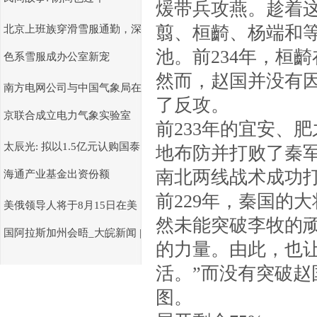
煖带兵攻燕。趁着
翦、桓齮、杨端和
北京上班族穿滑雪服通勤，深
池。前234年，桓
色系雪服成办公室新宠
然而，赵国并没有
南方电网公司与中国气象局在
了反攻。
京联合成立电力气象实验室
前233年的宜安、
太辰光: 拟以1.5亿元认购国泰
地布防并打败了秦军
南北两线战术成功
海通产业基金出资份额
前229年，秦国的
美俄领导人将于8月15日在美
然未能突破李牧的
国阿拉斯加州会晤_大皖新闻 |
的力量。由此，也
活。”而没有突破
图。