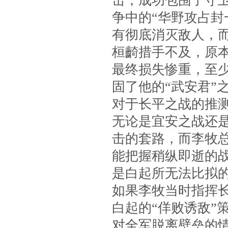
击，成功包围了守
争中的“华野攻占封
有彻底消灭敌人，而
桓齮措手不及，原
最终损失惨重，至
固了他的“武安君”
对于长平之战的推
无论是宜安之战还是
击的套路，而李牧
能把握稍纵即逝的
是白起所无法比拟
如果李牧当时指挥
白起的“佯败诱敌”
对全军脱离壁垒的