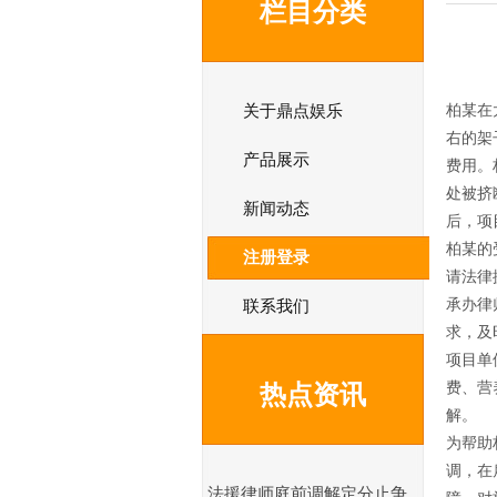
栏目分类
关于鼎点娱乐
柏某在
右的架
产品展示
费用。
处被挤
新闻动态
后，项
柏某的
注册登录
请法律
承办律
联系我们
求，及
项目单
费、营
热点资讯
解。
为帮助
调，在
法援律师庭前调解定分止争