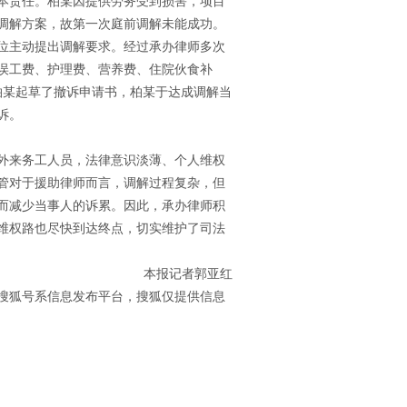
本责任。柏某因提供劳务受到损害，项目
调解方案，故第一次庭前调解未能成功。
位主动提出调解要求。经过承办律师多次
误工费、护理费、营养费、住院伙食补
人柏某起草了撤诉申请书，柏某于达成调解当
诉。
外来务工人员，法律意识淡薄、个人维权
管对于援助律师而言，调解过程复杂，但
而减少当事人的诉累。因此，承办律师积
维权路也尽快到达终点，切实维护了司法
本报记者郭亚红
搜狐号系信息发布平台，搜狐仅提供信息