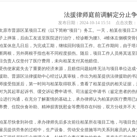
法援律师庭前调解定分止
发布日期：2024-10-14 15:51 点击次数：
太原市晋源区某项目工程（以下简称“项目”）务工。一天，柏某在项目工地
子上摔落，后由工友送至医院进行治疗，经诊断为腰3、4锥体左侧横突
柏某休息几日后，为完成工期，继续回到项目工作。在工作期间，由于塔
断两根，另外两根手指也有不同程度损伤。随后，项目工作人员将其送至
目负责人仅垫付了医疗费用，未向柏某支付其他赔偿。
受伤使家庭失去了重要的经济来源，且赔偿问题始终无法与项目单位达成
援助。晋源区法律援助中心经过认真审核，作出为柏某提供法律援助的书
师接受指派后，第一时间与柏某取得联系，查看了柏某提供的相关证据，
时为其起草起诉书、缓交诉讼费申请书、司法鉴定申请书（鉴定患者的伤
位进行沟通，在充分了解案情的基础上，承办律师认为柏某的医疗费用已
养费、住院伙食补助、精神损害抚慰金等费用存在纠纷，双方分歧并不大
柏某尽快拿到补偿，承办律师先后多次前往柏某所在项目工地，与项目负
雇员提供劳务的过程中，生产设备、劳动安全措施等均关系到雇员的人身