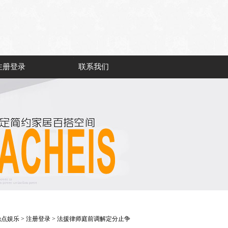
注册登录
联系我们
鼎点娱乐
>
注册登录
> 法援律师庭前调解定分止争