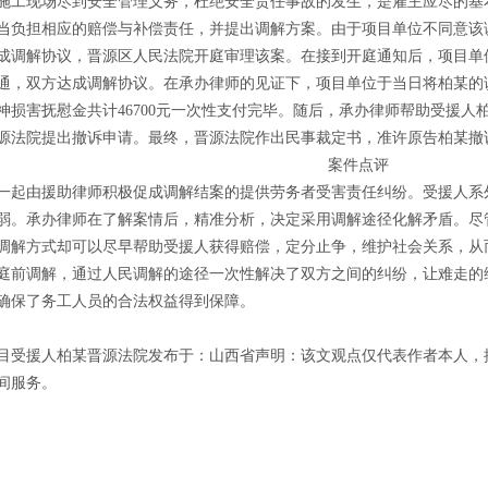
施工现场尽到安全管理义务，杜绝安全责任事故的发生，是雇主应尽的基
当负担相应的赔偿与补偿责任，并提出调解方案。由于项目单位不同意该
成调解协议，晋源区人民法院开庭审理该案。在接到开庭通知后，项目单
通，双方达成调解协议。在承办律师的见证下，项目单位于当日将柏某的
神损害抚慰金共计46700元一次性支付完毕。随后，承办律师帮助受援
源法院提出撤诉申请。最终，晋源法院作出民事裁定书，准许原告柏某撤
案件点评
一起由援助律师积极促成调解结案的提供劳务者受害责任纠纷。受援人系
弱。承办律师在了解案情后，精准分析，决定采用调解途径化解矛盾。尽
调解方式却可以尽早帮助受援人获得赔偿，定分止争，维护社会关系，从
庭前调解，通过人民调解的途径一次性解决了双方之间的纠纷，让难走的
确保了务工人员的合法权益得到保障。
目受援人柏某晋源法院发布于：山西省声明：该文观点仅代表作者本人，
间服务。