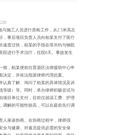
争
220
与施工人员进行质检工作，从2.5米高左
骨折，事后项目负责人员向柏某支付了医疗
吊速度过快，柏某的手指在塔吊钧与钢筋
医院进行手术治疗，住院6天。事故发生
一致，柏某便前往晋源区法律援助中心申
面决定，并依法指派律师代理此案。
并认真了解、询问了柏某的具体情况及诉
残等级）等。同时，承办律师积极尝试与
由项目单位支付，目前仅就误工费、护理
，调解的可能性较高，可以在庭前先行调
责人座谈协商。在协商过程中，律师强
安全与健康。对雇员提供必需的安全保